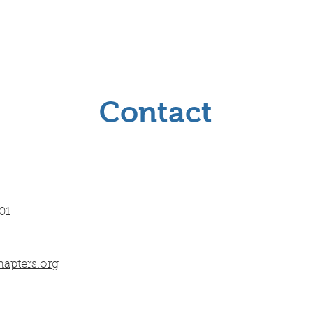
Contact
01
hapters.org