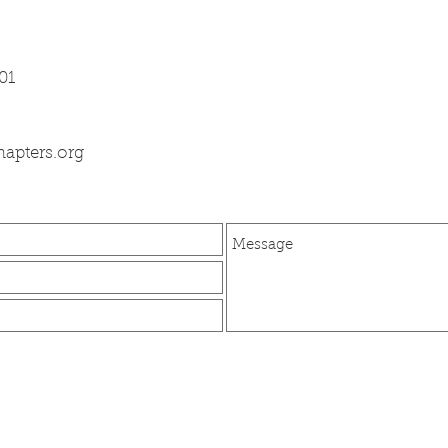
01
hapters.org