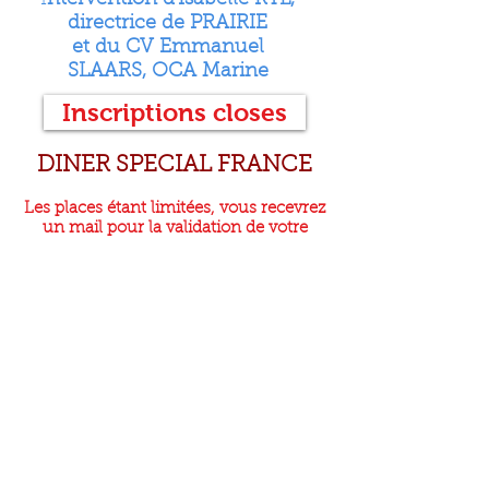
I
ntervention d'Isabelle RYL,
directrice de PRAIRIE
et du CV Emmanuel
SLAARS, OCA Marine
Inscriptions closes
DINER SPECIAL FRANCE
Les places étant limitées, vous recevrez
un mail pour la validation de votre
demande d'inscription, accompagné
d'un lien de paiement nécessaire pour
finaliser et confirmer votre
participation.
Le chapitre de